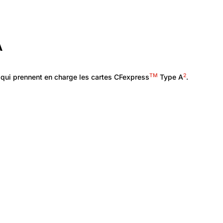
A
TM
2
qui prennent en charge les cartes CFexpress
Type A
.