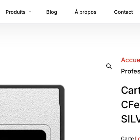
Produits
Blog
À propos
Contact
Stockage portable
Cartes mémoire
Accue
SSD
Profes
Accessories
Car
CFe
SIL
Carte
L