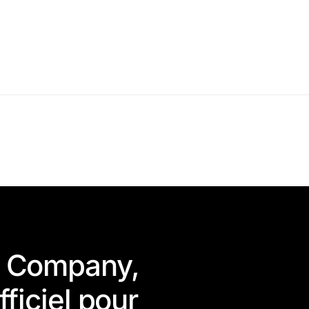
H Company,
fficiel pour