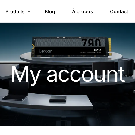
Produits
Blog
À propos
Contact
Stockage portable
Cartes mémoire
SSD
My account
Accessories